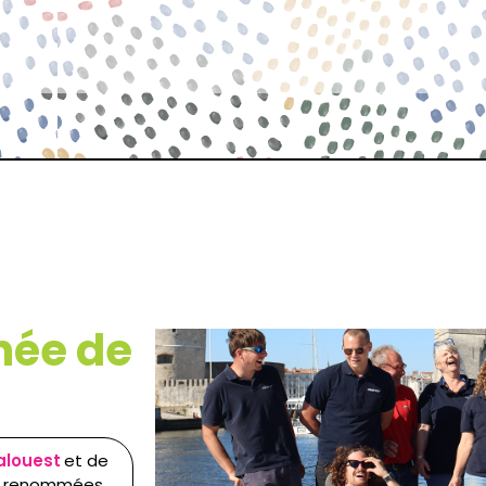
née de
alouest
et de
es renommées,