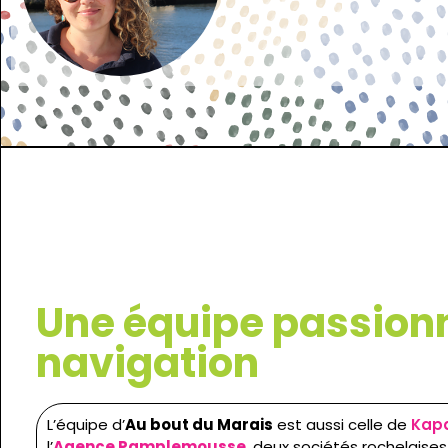
Une équipe passion
navigation
L’équipe d’
Au bout du Marais
est aussi celle de
Kap
l’
Agence Pamplemousse
, deux sociétés rochelais