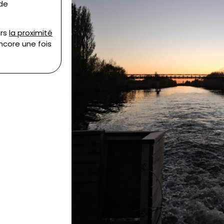
 de
urs
la proximité
ncore une fois