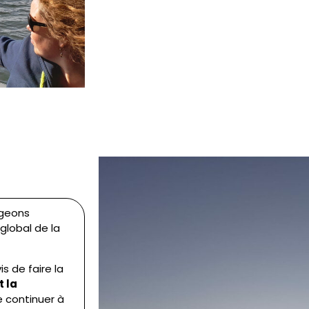
ageons
lobal de la
s de faire la
t la
e continuer à