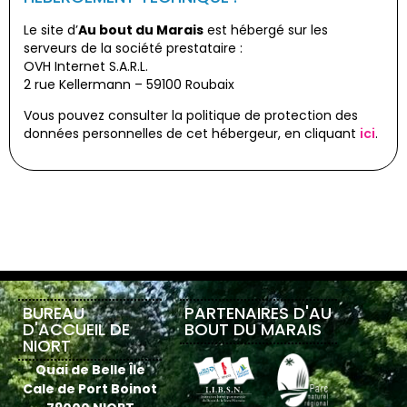
Le site d’
Au bout du Marais
est hébergé sur les
serveurs de la société prestataire :
OVH Internet S.A.R.L.
2 rue Kellermann – 59100 Roubaix
Vous pouvez consulter la politique de protection des
données personnelles de cet hébergeur, en cliquant
ici
.
BUREAU
PARTENAIRES D'AU
D'ACCUEIL DE
BOUT DU MARAIS
NIORT
Quai de Belle Île
Cale de Port Boinot