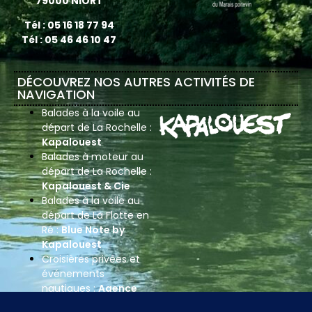
79000 NIORT
Tél : 05 16 18 77 94
Tél : 05 46 46 10 47
DÉCOUVREZ NOS AUTRES ACTIVITÉS DE
NAVIGATION
Balades à la voile au
départ de La Rochelle :
Kapalouest
Balades à moteur au
départ de La Rochelle :
Kapalouest & Cie
Balades à la voile au
départ de La Flotte en
Ré :
Blue Note by
Kapalouest
Croisières privées et
événements
nautiques :
Agence
Pamplemousse