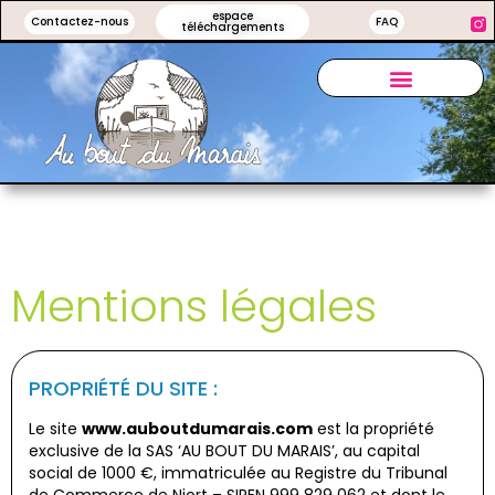
espace
Contactez-nous
FAQ
téléchargements
Mentions légales
PROPRIÉTÉ DU SITE :
Le site
www.auboutdumarais.com
est la propriété
exclusive de la SAS ‘AU BOUT DU MARAIS’, au capital
social de 1000 €, immatriculée au Registre du Tribunal
de Commerce de Niort – SIREN 999 829 062 et dont le