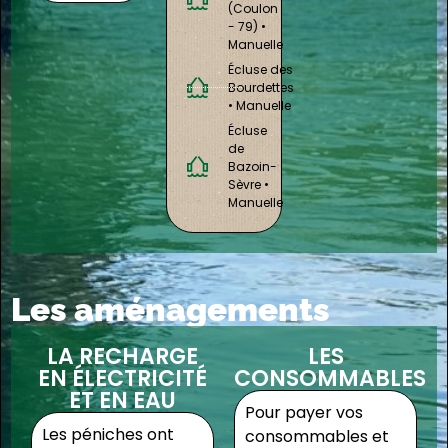
(Coulon
- 79) •
Manuelle
Écluse des
Bourdettes
• Manuelle
Écluse
de
Bazoin-
Sèvre •
Manuelle
Les aménagements
LA RECHARGE
LES
EN ÉLECTRICITÉ
CONSOMMABLES
ET EN EAU
Pour payer vos
Les péniches ont
consommables et