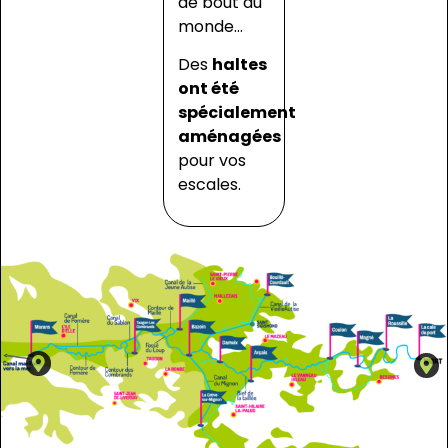
de bout du
monde…
Des
haltes
ont été
spécialement
aménagées
pour vos
escales.