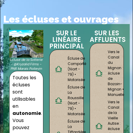
Les écluses et ouvrages
SUR LE
SUR LES
LINÉAIRE
AFFLUENTS
PRINCIPAL
Vers le
Canal
Écluse de
Ecluse de la Sotterie
du
Comporté
- @Kryzalid Films -
Mignon :
PNR Marais Poitevin
(Niort -
écluse
79) •
Toutes les
de
Motorisée
Bazoin-
écluses
Écluse de
Mignon •
sont
La
Manuelle
Roussille
utilisables
Vers le
(Niort -
en
Canal
79) •
autonomie
.
de la
Motorisée
Vieille
Vous
Écluse de
Autise :
La
pouvez
écluse
Tiffardière