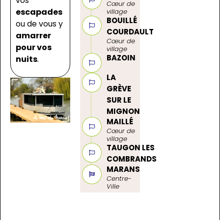
vos
Cœur de
escapades
village
BOUILLÉ
ou de vous y
COURDAULT
amarrer
Cœur de
pour vos
village
BAZOIN
nuits
.
LA
GRÈVE
SUR LE
MIGNON
MAILLÉ
Cœur de
village
TAUGON LES
COMBRANDS
MARANS
Centre-
Ville