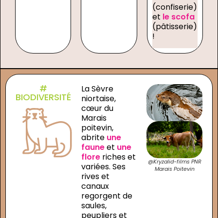
(confiserie)
et
le scofa
(pâtisserie)
!
#
La Sèvre
BIODIVERSITÉ
niortaise,
cœur du
Marais
poitevin,
abrite
une
faune
et
une
flore
riches et
@Kryzalid-films PNR
variées. Ses
Marais Poitevin
rives et
canaux
regorgent de
saules,
peupliers et