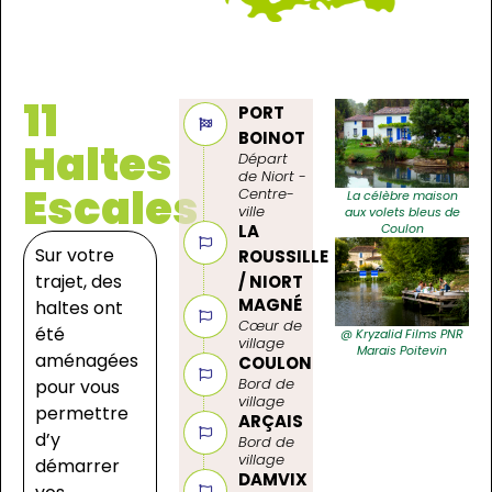
11
PORT
BOINOT
Haltes
Départ
de Niort -
Escales
Centre-
La célèbre maison
ville
aux volets bleus de
Coulon
LA
Sur votre
ROUSSILLE
trajet, des
/ NIORT
MAGNÉ
haltes ont
Cœur de
été
@ Kryzalid Films PNR
village
Marais Poitevin
aménagées
COULON
Bord de
pour vous
village
permettre
ARÇAIS
d’y
Bord de
village
démarrer
DAMVIX