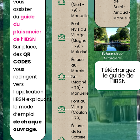
vous
de
(Niort -
Saint-
assister
79) •
Arnaud •
Manuelle
du
guide
Manuelle
du
Pont
levis du
plaisancier
Village
de l’IIBSN
.
(Magné
Sur place,
- 79) •
Motorisé
des
QR
Écluse de la
Tiffardière
Écluse
CODES
du
vous
Téléchargez
Marais
le guide de
redirigent
Pin
l'IIBSN
(Magné
vers
- 79) •
l’application
Manuelle
IIBSN expliquant
Pont du
le mode
Village
(Coulon
d’emploi
- 79)
de chaque
Écluse
ouvrage.
de la
Sotterie