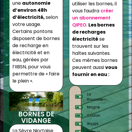
une
autonomie
utiliser les bornes, il
d’environ 48h
vous faudra
créer
d’électricité,
selon
un abonnement
votre usage.
QIPEO
.
Les bornes
Certains pontons
de recharges
disposent de bornes
électricité
se
de recharge en
trouvent sur les
électricité et en
haltes suivantes.
eau, gérées par
Ces mêmes bornes
l’IIBSN, pour vous
peuvent aussi
vous
permettre de « faire
fournir en eau :
le plein ».
La
Roussille
Magné
BORNES DE
Coulon
VIDANGE
Arçais
La Sèvre Niortaise
Damvix