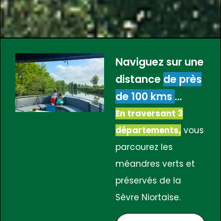
Naviguez sur une
distance
de près
de 100 kms
...
En traversant 3
départements,
vous
parcourez les
méandres verts et
préservés de la
Sèvre Niortaise.