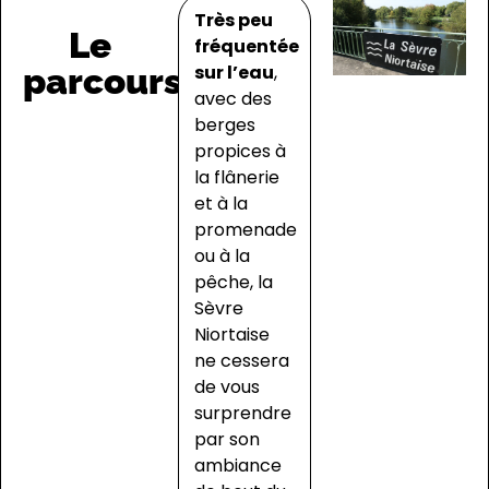
Très peu
Le
fréquentée
parcours
sur l’eau
,
avec des
berges
propices à
la flânerie
et à la
promenade
ou à la
pêche, la
Sèvre
Niortaise
ne cessera
de vous
surprendre
par son
ambiance