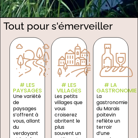
Tout pour s'émerveiller
# LES
# LES
# LA
PAYSAGES
VILLAGES
GASTRONOMIE
Une variété
Les petits
La
de
villages que
gastronomie
paysages
vous
du Marais
s’offrent à
croiserez
poitevin
vous, allant
abritent le
reflète un
du
plus
terroir
verdoyant
souvent un
d’une