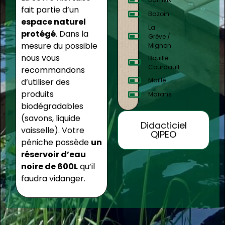
fait partie d’un
Bazoin
espace naturel
La
protégé
. Dans la
Grève /
mesure du possible
Mignon
nous vous
Bouillé
Courdault
recommandons
Maillé
d’utiliser des
produits
Marans
biodégradables
(savons, liquide
Didacticiel
vaisselle). Votre
QIPEO
péniche possède
un
réservoir d’eau
noire de 600L
qu’il
faudra vidanger.