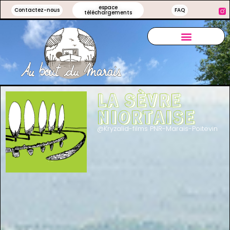
espace
Contactez-nous
FAQ
téléchargements
LA SÈVRE
NIORTAISE
@Kryzalid-films PNR-Marais-Poitevin