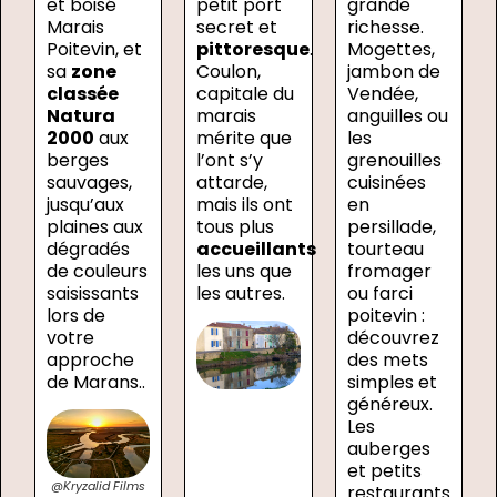
et boisé
petit port
grande
Marais
secret et
richesse.
Poitevin, et
pittoresque
.
Mogettes,
sa
zone
Coulon,
jambon de
classée
capitale du
Vendée,
Natura
marais
anguilles ou
2000
aux
mérite que
les
berges
l’ont s’y
grenouilles
sauvages,
attarde,
cuisinées
jusqu’aux
mais ils ont
en
plaines aux
tous plus
persillade,
dégradés
accueillants
tourteau
de couleurs
les uns que
fromager
saisissants
les autres.
ou farci
lors de
poitevin :
votre
découvrez
approche
des mets
de Marans..
simples et
généreux.
Les
auberges
et petits
@Kryzalid Films
restaurants