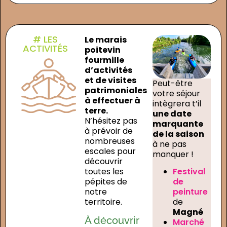
# LES
Le marais
ACTIVITÉS
poitevin
fourmille
d’activités
et de visites
Peut-être
patrimoniales
votre séjour
à effectuer à
intègrera t’il
terre.
une date
N’hésitez pas
marquante
à prévoir de
de la saison
nombreuses
à ne pas
escales pour
manquer !
découvrir
toutes les
Festival
pépites de
de
notre
peinture
territoire.
de
Magné
À découvrir
Marché