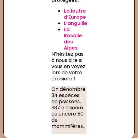
protégées :
La loutre
d’Europe
L’anguille
La
Rosalie
des
Alpes
N’hésitez pas
à nous dire si
vous en voyez
lors de votre
croisière !
On dénombre
34 espèces
de poissons,
337 d’oiseaux
ou encore 50
de
mammifères…